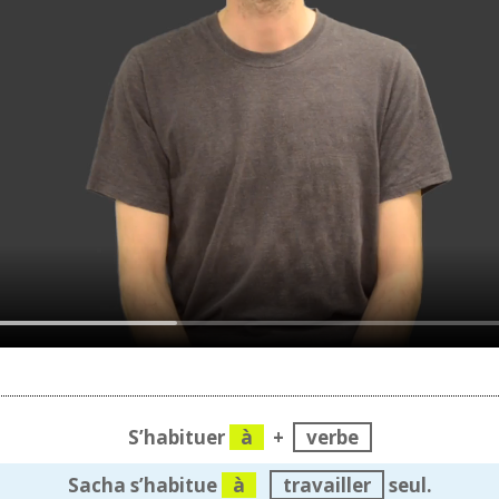
S’habituer
à
+
verbe
Sacha s’habitue
à
travailler
seul.