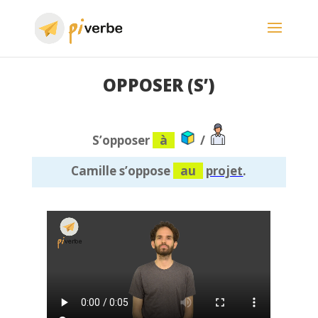
OPPOSER (S’)
S’opposer
à
/
Camille s’oppose
au
projet
.