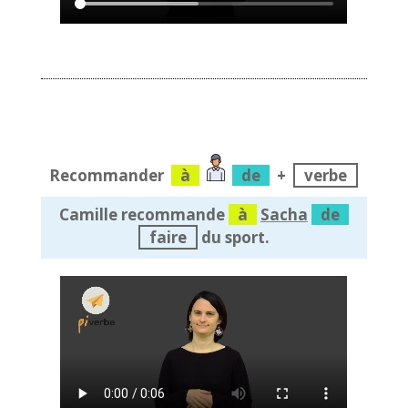
Recommander
à
de
+
verbe
Camille recommande
à
Sacha
de
faire
du sport.