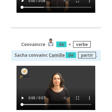
Convaincre
de
+
verbe
Sacha convainc
Camille
de
partir
.