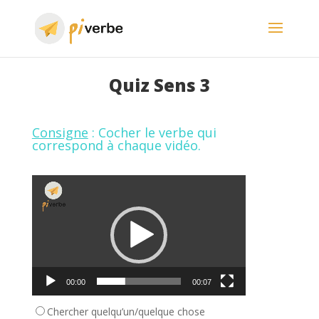
Quiz Sens 3
Consigne
: Cocher le verbe qui
correspond à chaque vidéo.
Lecteur
vidéo
00:00
00:07
Chercher quelqu’un/quelque chose