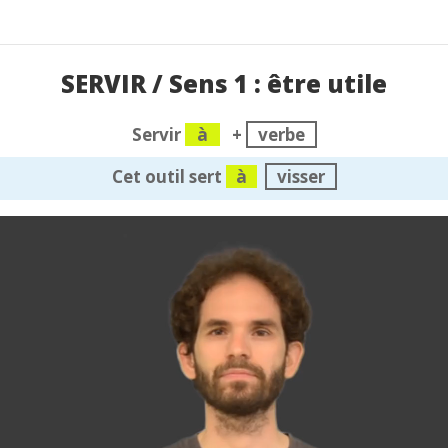
SERVIR / Sens 1 : être utile
Servir
à
+
verbe
Cet outil sert
à
visser